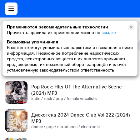
Применяются рекомендательные технологии
Прочитать правила их применении можно по
Каталог
Рекомендации
ссылке
.
Возможны упоминания
В контенте могут упоминаться наркотики и связанная с ними
информация. Незаконное потребление наркотических
средств, психотропных веществ и их аналогов причиняет
Сборник! '90s (2024) MP3
вред здоровью, их незаконный оборот запрещён и влечёт
pop / russian pop / russian / '90s
установленную законодательством ответственность
Pop Rock: Hits Of The Alternative Scene
(2024) MP3
indie / rock / pop / female vocalists
Дискотека 2024 Dance Club Vol.222 (2024)
MP3
dance / pop / eurodance / electronic