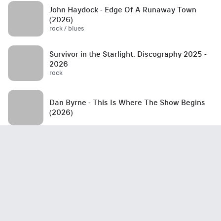
John Haydock - Edge Of A Runaway Town
(2026)
rock / blues
Survivor in the Starlight. Discography 2025 -
2026
rock
Dan Byrne - This Is Where The Show Begins
(2026)
Steel Griffin - Untitled (2026)
rock
Tommy Lee - Tommyland Rides Again (2026)
rock / hard rock / alternative / alternative rock