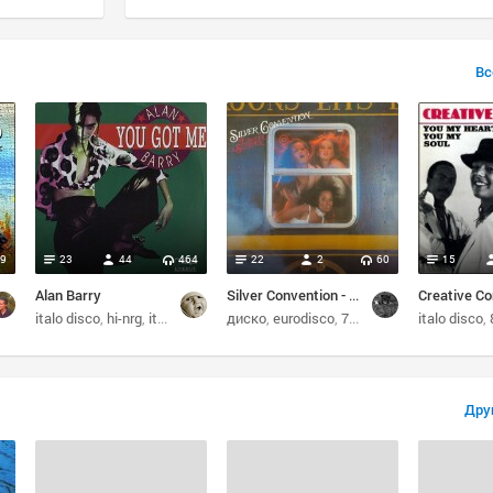
Вс
9
23
44
464
22
2
60
15
Alan Barry
Silver Convention - Love In a Sleeper [1977] & Celi Bee - Fly Me On The Wings Of Love[1978]
Creative Co
иско
italo disco
hi-nrg
italo-disco
диско
диско
eurodisco
70s
hi-nrg
italo disco
Дру