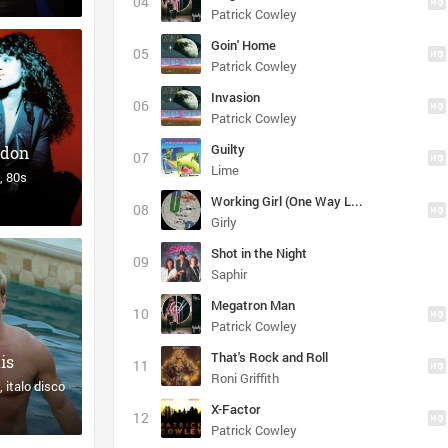
Patrick Cowley
Goin' Home
Patrick Cowley
Invasion
Patrick Cowley
Guilty
rdon
Lime
80s
Working Girl (One Way Love Affair)
Girly
Shot in the Night
Saphir
Megatron Man
Patrick Cowley
That's Rock and Roll
is
Roni Griffith
italo disco
X-Factor
Patrick Cowley