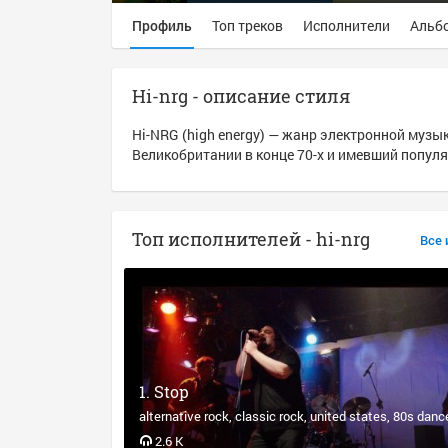
Профиль
Топ треков
Исполнители
Альб
Hi-nrg - описание стиля
Hi-NRG (high energy) — жанр электронной музы
Великобритании в конце 70-х и имевший попул
Топ исполнителей - hi-nrg
Все 
Stop
alternative rock
classic rock
united states
80s danc
2.6 K