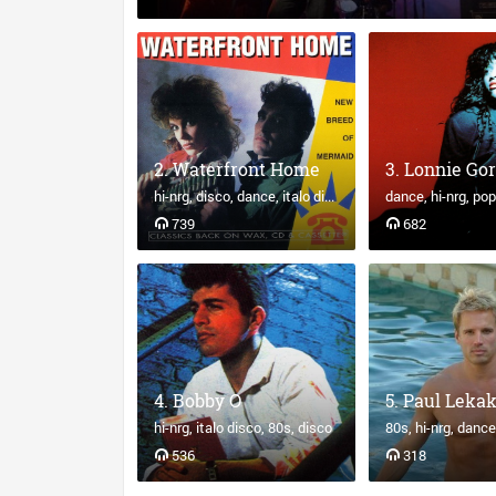
Waterfront Home
Lonnie Go
hi-nrg
disco
dance
italo disco
dance
hi-nrg
pop
739
682
Bobby O
Paul Lekak
hi-nrg
italo disco
80s
disco
80s
hi-nrg
dance
536
318