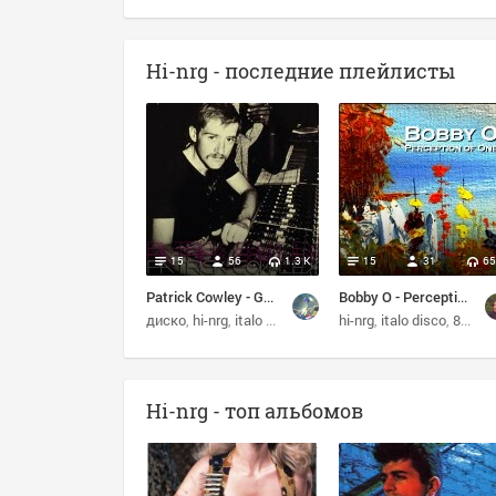
Hi-nrg - последние плейлисты
15
56
1.3 K
15
31
65
Patrick Cowley - Gold
Bobby O - Perception Of One (2016)
диско
hi-nrg
italo disco
80s
hi-nrg
italo disco
80s
д
Hi-nrg - топ альбомов