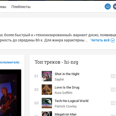
омы
Плейлисты
ки, более быстрый и «технонизированный» вариант диско, появивш
ярность до середины 80-х. Для жанра характерны…
Читать всё
Топ треков - hi-nrg
исполнители
Shot in the Night
Saphir
Love Is the Drug
Roni Griffith
Tech-No-Logical World
Patrick Cowley
e
Megatron Man