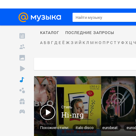
КАТАЛОГ
ПОСЛЕДНИЕ ЗАПРОСЫ
А
Б
В
Г
Д
Е
Ё
Ж
З
И
Й
К
Л
М
Н
О
П
Р
С
Т
У
Ф
Х
Ц
Ч
Стиль
Hi-nrg
Похожие стили:
italo disco
eurobeat
euro
80s dance