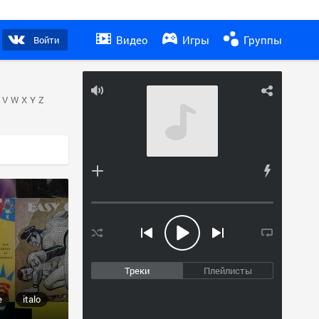
Видео
Игры
Группы
Войти
V
W
X
Y
Z
Треки
Плейлисты
e
italo