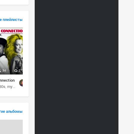
е плейлисты
34
272
nnection
80s
my italodisco
hi-nrg
гие альбомы