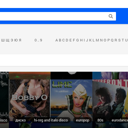
Ш
Щ
Э
Ю
Я
0 .. 9
A
B
C
D
E
F
G
H
I
J
K
L
M
N
O
P
Q
R
S
T
U
disco
диско
hi-nrg and italo disco
europop
80s
eurodanc