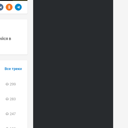
ийся в
Все треки
299
283
247