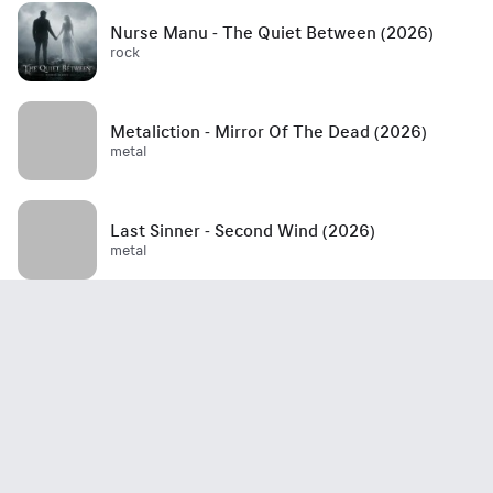
Nurse Manu - The Quiet Between (2026)
rock
Metaliction - Mirror Of The Dead (2026)
metal
Last Sinner - Second Wind (2026)
metal
Mött - Best Is Yet To Come (2026)
rock / hard rock / glam rock / 70's
John Haydock - Edge Of A Runaway Town
(2026)
rock / blues