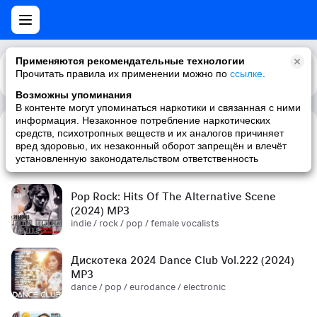
Применяются рекомендательные технологии
Прочитать правила их применении можно по
Каталог
Рекомендации
ссылке
.
Возможны упоминания
В контенте могут упоминаться наркотики и связанная с ними
информация. Незаконное потребление наркотических
средств, психотропных веществ и их аналогов причиняет
Сборник! '90s (2024) MP3
вред здоровью, их незаконный оборот запрещён и влечёт
pop / russian pop / russian / '90s
установленную законодательством ответственность
Pop Rock: Hits Of The Alternative Scene
(2024) MP3
indie / rock / pop / female vocalists
Дискотека 2024 Dance Club Vol.222 (2024)
MP3
dance / pop / eurodance / electronic