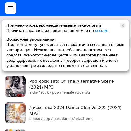
Применяются рекомендательные технологии
Прочитать правила их применении можно по
Каталог
Рекомендации
ссылке
.
Возможны упоминания
В контенте могут упоминаться наркотики и связанная с ними
информация. Незаконное потребление наркотических
средств, психотропных веществ и их аналогов причиняет
Сборник! '90s (2024) MP3
вред здоровью, их незаконный оборот запрещён и влечёт
pop / russian pop / russian / '90s
установленную законодательством ответственность
Pop Rock: Hits Of The Alternative Scene
(2024) MP3
indie / rock / pop / female vocalists
Дискотека 2024 Dance Club Vol.222 (2024)
MP3
dance / pop / eurodance / electronic