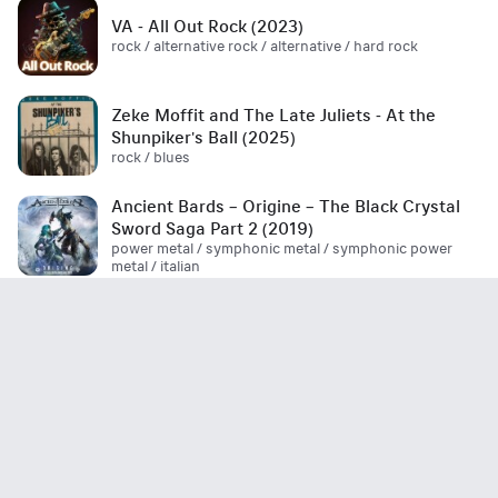
VA - All Out Rock (2023)
rock / alternative rock / alternative / hard rock
Zeke Moffit and The Late Juliets - At the
Shunpiker's Ball (2025)
rock / blues
Ancient Bards – Origine – The Black Crystal
Sword Saga Part 2 (2019)
power metal / symphonic metal / symphonic power
metal / italian
Boulevard - Be Where You Are (EP) 2026
aor / melodic rock
Marco Garau's Magic Opera - The Final Flight
(2026)
metal