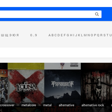
Ш
Щ
Э
Ю
Я
0 .. 9
A
B
C
D
E
F
G
H
I
J
K
L
M
N
O
P
Q
R
S
T
U
crossover
metalcore
metal
alternative
alternative rock