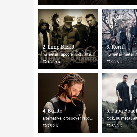
Limp Bizkit
Korn
nu metal
rapcore
rock
alternative
nu metal
metal
137.8 K
93.6 K
Burito
Papa Roac
alternative
crossover
rapcore
nu metal
rock
nu metal
alt
75.2 K
68.3 K