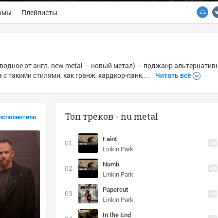
омы
Плейлисты
оизводное от англ. new metal — новый метал) — поджанр альтернатив
 с такими стилями, как гранж, хардкор-панк,…
Читать всё
Топ треков - nu metal
исполнители
Faint
Linkin Park
Numb
Linkin Park
Papercut
Linkin Park
In the End