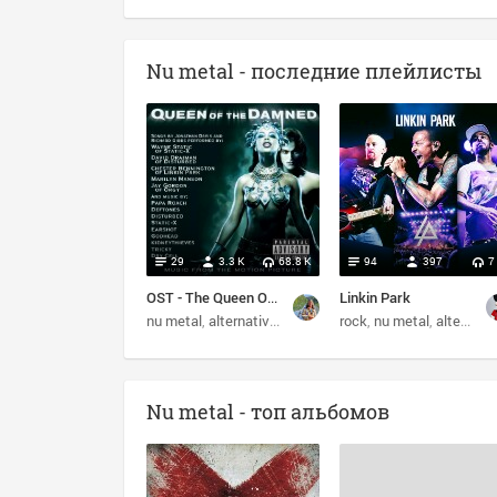
Nu metal - последние плейлисты
29
3.3 K
68.8 K
94
397
7
OST - The Queen Of The Damned (2002)
Linkin Park
nu metal
alternative
metal
rock
rock
nu metal
alternative rock
Nu metal - топ альбомов