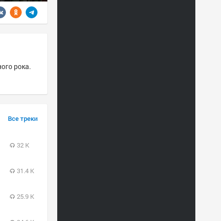
ного рока.
Все треки
32 K
31.4 K
25.9 K