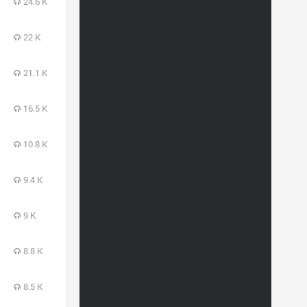
24.6 K
22 K
21.1 K
16.5 K
10.8 K
9.4 K
9 K
8.8 K
8.5 K