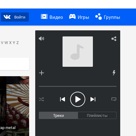
Видео
Игры
Группы
Войти
V
W
X
Y
Z
Треки
Плейлисты
rap metal