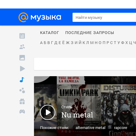
КАТАЛОГ
ПОСЛЕДНИЕ ЗАПРОСЫ
А
Б
В
Г
Д
Е
Ё
Ж
З
И
Й
К
Л
М
Н
О
П
Р
С
Т
У
Ф
Х
Ц
Ч
Стиль
Nu metal
Похожие стили:
alternative metal
rapcore
alt. metal
groove metal