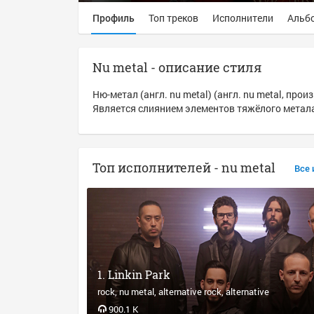
Профиль
Топ треков
Исполнители
Альб
Nu metal - описание стиля
Ню-метал (англ. nu metal) (англ. nu metal, пр
Является слиянием элементов тяжёлого метала
Топ исполнителей - nu metal
Все 
Linkin Park
rock
nu metal
alternative rock
alternative
900.1 K