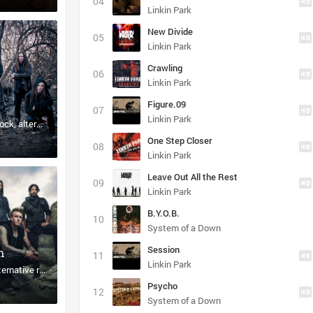
Linkin Park
New Divide
Linkin Park
Crawling
Linkin Park
Figure.09
Linkin Park
rock
alternative
One Step Closer
Linkin Park
Leave Out All the Rest
Linkin Park
B.Y.O.B.
System of a Down
Session
h
Linkin Park
ernative rock
alternative
Psycho
System of a Down