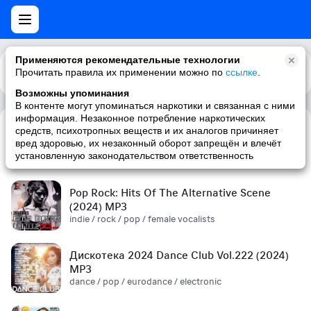
Применяются рекомендательные технологии
Прочитать правила их применении можно по
Каталог
Рекомендации
ссылке
.
Возможны упоминания
В контенте могут упоминаться наркотики и связанная с ними
информация. Незаконное потребление наркотических
средств, психотропных веществ и их аналогов причиняет
Сборник! '90s (2024) MP3
вред здоровью, их незаконный оборот запрещён и влечёт
pop / russian pop / russian / '90s
установленную законодательством ответственность
Pop Rock: Hits Of The Alternative Scene
(2024) MP3
indie / rock / pop / female vocalists
Дискотека 2024 Dance Club Vol.222 (2024)
MP3
dance / pop / eurodance / electronic