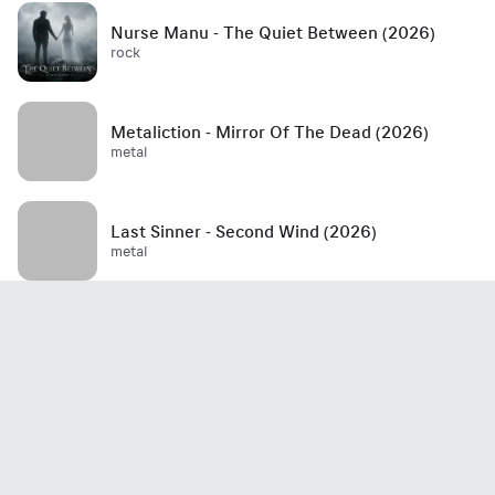
Nurse Manu - The Quiet Between (2026)
rock
Metaliction - Mirror Of The Dead (2026)
metal
Last Sinner - Second Wind (2026)
metal
Mött - Best Is Yet To Come (2026)
rock / hard rock / glam rock / 70's
John Haydock - Edge Of A Runaway Town
(2026)
rock / blues