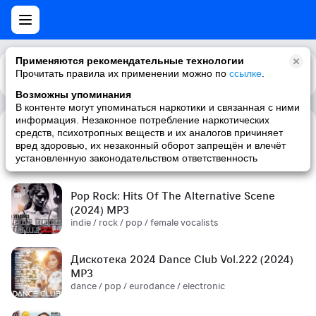
Применяются рекомендательные технологии
Прочитать правила их применении можно по
Каталог
Рекомендации
ссылке
.
Возможны упоминания
В контенте могут упоминаться наркотики и связанная с ними
информация. Незаконное потребление наркотических
средств, психотропных веществ и их аналогов причиняет
Сборник! '90s (2024) MP3
вред здоровью, их незаконный оборот запрещён и влечёт
pop / russian pop / russian / '90s
установленную законодательством ответственность
Pop Rock: Hits Of The Alternative Scene
(2024) MP3
indie / rock / pop / female vocalists
Дискотека 2024 Dance Club Vol.222 (2024)
MP3
dance / pop / eurodance / electronic