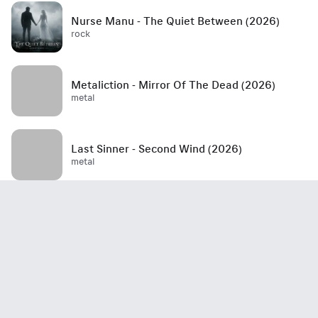
Nurse Manu - The Quiet Between (2026)
rock
Metaliction - Mirror Of The Dead (2026)
metal
Last Sinner - Second Wind (2026)
metal
Mött - Best Is Yet To Come (2026)
rock / hard rock / glam rock / 70's
John Haydock - Edge Of A Runaway Town
(2026)
rock / blues