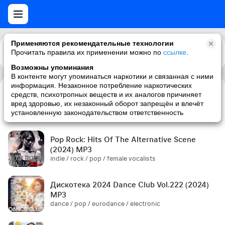
Применяются рекомендательные технологии
Прочитать правила их применении можно по
Каталог
Рекомендации
ссылке
.
Возможны упоминания
В контенте могут упоминаться наркотики и связанная с ними
информация. Незаконное потребление наркотических
средств, психотропных веществ и их аналогов причиняет
Сборник! '90s (2024) MP3
вред здоровью, их незаконный оборот запрещён и влечёт
pop / russian pop / russian / '90s
установленную законодательством ответственность
Pop Rock: Hits Of The Alternative Scene
(2024) MP3
indie / rock / pop / female vocalists
Дискотека 2024 Dance Club Vol.222 (2024)
MP3
dance / pop / eurodance / electronic