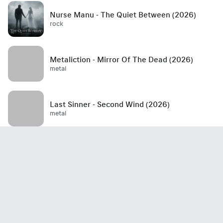
Nurse Manu - The Quiet Between (2026)
rock
Metaliction - Mirror Of The Dead (2026)
metal
Last Sinner - Second Wind (2026)
metal
Mött - Best Is Yet To Come (2026)
rock / hard rock / glam rock / 70's
John Haydock - Edge Of A Runaway Town
(2026)
rock / blues