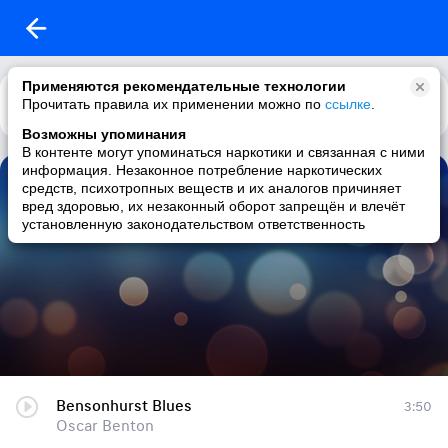
Применяются рекомендательные технологии
Прочитать правила их применении можно по
Каталог
Рекомендации
ссылке
.
Возможны упоминания
В контенте могут упоминаться наркотики и связанная с ними
информация. Незаконное потребление наркотических
Вета-cat ****: Избранное
средств, психотропных веществ и их аналогов причиняет
вред здоровью, их незаконный оборот запрещён и влечёт
2 трека
|
blues / psychedelic / death metal / jazz
установленную законодательством ответственность
Bensonhurst Blues
3:50
Oscar Benton