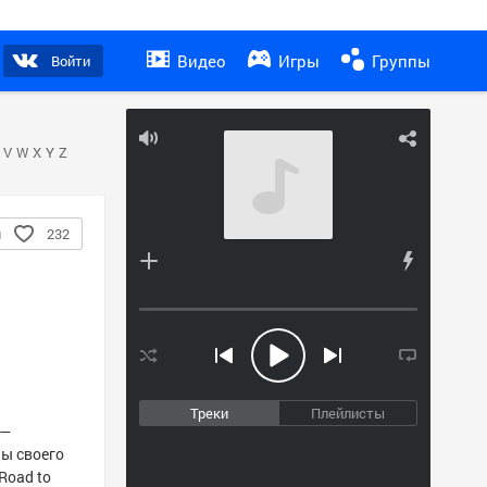
Видео
Игры
Группы
Войти
V
W
X
Y
Z
я
232
Треки
Плейлисты
 —
ны своего
Road to