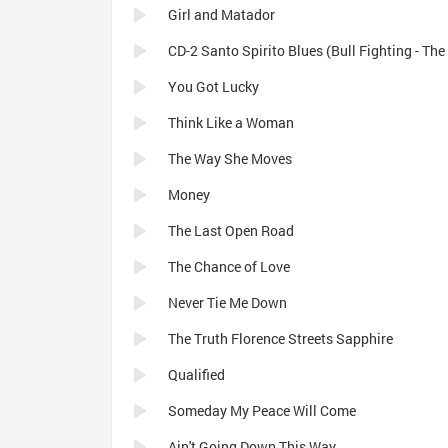
Girl and Matador
You Got Lucky
Think Like a Woman
The Way She Moves
Money
The Last Open Road
The Chance of Love
Never Tie Me Down
The Truth Florence Streets Sapphire
Qualified
Someday My Peace Will Come
Ain't Going Down This Way