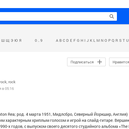
Ш
Щ
Э
Ю
Я
0 .. 9
A
B
C
D
E
F
G
H
I
J
K
L
M
N
O
P
Q
R
S
T
U
Подписаться
Нравитс
rock
rock
 в 05:16
Anton Rea; род. 4 марта 1951, Мидлсбро, Северный Йоркшир, Англия)
оим характерным хриплым голосом и игрой на слайд-гитаре. Верши
1990-х годов, с выпуском своего десятого студийного альбома «The 