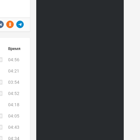
Время
04:56
04:21
03:54
04:52
04:18
04:05
04:43
04:34