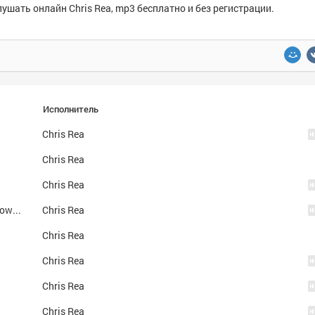
слушать онлайн
Chris Rea
, mp3 бесплатно и без регистрации.
Исполнитель
Chris Rea
Chris Rea
Chris Rea
Ace Of Hearts ("New Light Through Old Windows", 1988)(В ноябре WEA выпускает сборник лучших вещей Криса Ри LP New light through old windows, который имеет в Европе оглушительный успех – пластинка вошла в UK под № 5. С тех пор Крис Ри всеми спосо
Chris Rea
Chris Rea
Chris Rea
Chris Rea
Chris Rea