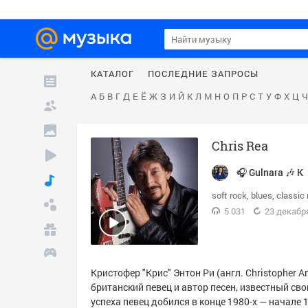
КАТАЛОГ
ПОСЛЕДНИЕ ЗАПРОСЫ
А
Б
В
Г
Д
Е
Ё
Ж
З
И
Й
К
Л
М
Н
О
П
Р
С
Т
У
Ф
Х
Ц
Ч
Chris Rea
🎧 Gulnara 🎶 K
soft rock
blues
classic 
5 031
23 декабря
Кристофер "Крис" Энтон Ри (англ. Christopher 
британский певец и автор песен, известный св
успеха певец добился в конце 1980-х — начале 