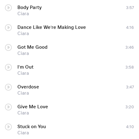
Body Party
3:57
Ciara
Dance Like We're Making Love
4:16
Ciara
Got Me Good
3:46
Ciara
I’m Out
3:58
Ciara
Overdose
3:47
Ciara
Give Me Love
3:20
Ciara
Stuck on You
4:10
Ciara