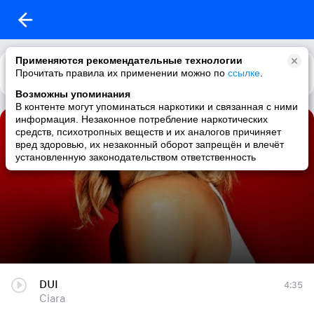
Применяются рекомендательные технологии
Прочитать правила их применении можно по
Каталог
Рекомендации
ссылке
.
Возможны упоминания
В контенте могут упоминаться наркотики и связанная с ними
информация. Незаконное потребление наркотических
CIARA
средств, психотропных веществ и их аналогов причиняет
вред здоровью, их незаконный оборот запрещён и влечёт
17 треков
|
rnb / hip-hop / pop / dance
установленную законодательством ответственность
DUI
4:35
Ciara