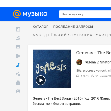
КАТАЛОГ
ПОСЛЕДНИЕ ЗАПРОСЫ
А
Б
В
Г
Д
Е
Ё
Ж
З
И
Й
К
Л
М
Н
О
П
Р
С
Т
У
Ф
Х
Ц
Ч
Genesis - The Be
♥Elena ♫ Shato
80s
progressive rock
cl
1 970
21 июля 20
Genesis - The Best Songs (2016) Год: 2016 Жан
бесплатно и без регистрации.