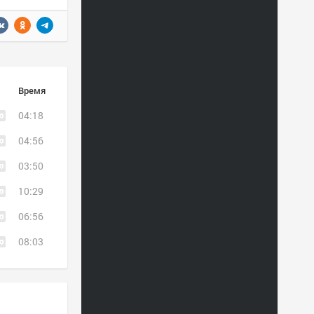
Время
04:18
04:56
03:50
10:29
06:56
08:03