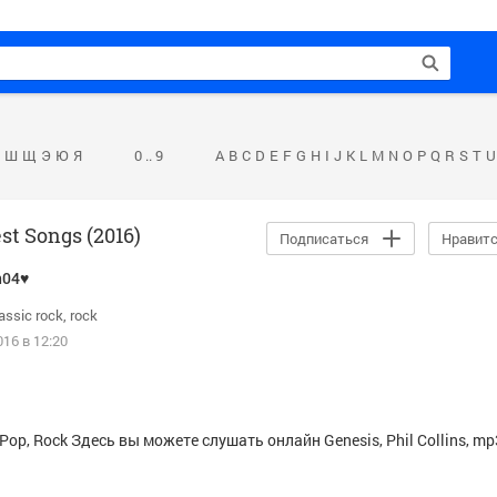
Ш
Щ
Э
Ю
Я
0 .. 9
A
B
C
D
E
F
G
H
I
J
K
L
M
N
O
P
Q
R
S
T
U
st Songs (2016)
Подписаться
Нравит
n04♥
assic rock
rock
16 в 12:20
р: Pop, Rock Здесь вы можете слушать онлайн
Genesis
,
Phil Collins
, mp