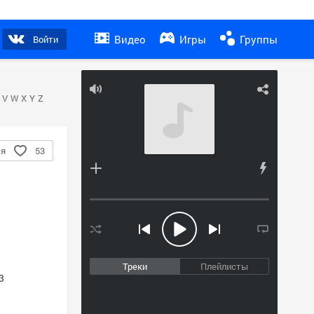
Видео
Игры
Группы
Войти
V
W
X
Y
Z
ся
53
Треки
Плейлисты
3