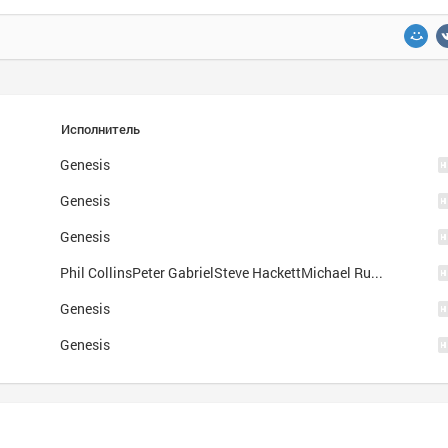
Исполнитель
Genesis
Genesis
Genesis
Phil CollinsPeter GabrielSteve HackettMichael RutherfordTony Banks
Genesis
Genesis