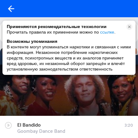
Применяются рекомендательные технологии
Прочитать правила их применении можно по
Каталог
Рекомендации
ссылке
.
Возможны упоминания
В контенте могут упоминаться наркотики и связанная с ними
информация. Незаконное потребление наркотических
Goombay Dance Band
средств, психотропных веществ и их аналогов причиняет
вред здоровью, их незаконный оборот запрещён и влечёт
20 треков
|
диско / 80s / pop / dance
установленную законодательством ответственность
El Bandido
3:20
Goombay Dance Band