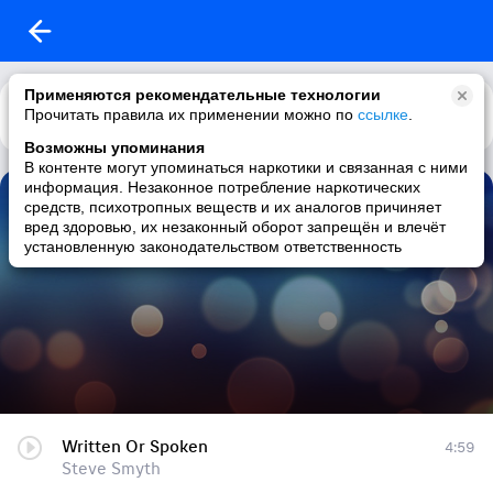
Применяются рекомендательные технологии
Прочитать правила их применении можно по
Каталог
Рекомендации
ссылке
.
Возможны упоминания
В контенте могут упоминаться наркотики и связанная с ними
информация. Незаконное потребление наркотических
Steve Smyth
средств, психотропных веществ и их аналогов причиняет
вред здоровью, их незаконный оборот запрещён и влечёт
8 треков
|
folk / indie folk / singer-songwriter / australian
установленную законодательством ответственность
Written Or Spoken
4:59
Steve Smyth