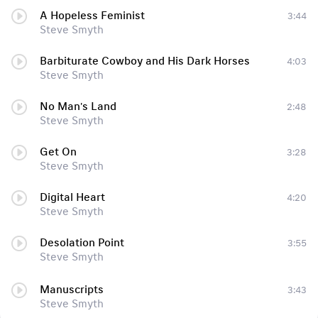
A Hopeless Feminist
3:44
Steve Smyth
Barbiturate Cowboy and His Dark Horses
4:03
Steve Smyth
No Man's Land
2:48
Steve Smyth
Get On
3:28
Steve Smyth
Digital Heart
4:20
Steve Smyth
Desolation Point
3:55
Steve Smyth
Manuscripts
3:43
Steve Smyth