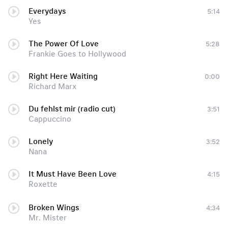
Everydays
5:14
Yes
The Power Of Love
5:28
Frankie Goes to Hollywood
Right Here Waiting
0:00
Richard Marx
Du fehlst mir (radio cut)
3:51
Cappuccino
Lonely
3:52
Nana
It Must Have Been Love
4:15
Roxette
Broken Wings
4:34
Mr. Mister