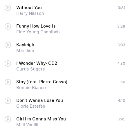
Without You
3:24
Harry Nilsson
Funny How Love Is
3:28
Fine Young Cannibals
Kayleigh
3:33
Marillion
I Wonder Why- CD2
4:30
Curtis Stigers
Stay (feat. Pierre Cosso)
3:50
Bonnie Bianco
Don’t Wanna Lose You
4:10
Gloria Estefan
Girl I'm Gonna Miss You
3:45
Milli Vanilli