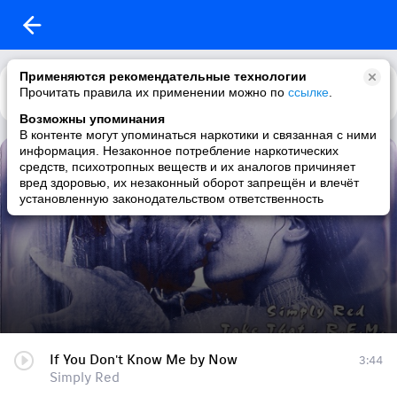
Применяются рекомендательные технологии
Прочитать правила их применении можно по
Каталог
Рекомендации
ссылке
.
Возможны упоминания
В контенте могут упоминаться наркотики и связанная с ними
информация. Незаконное потребление наркотических
VA - Burning Hearts - The Real Sad Songs
средств, психотропных веществ и их аналогов причиняет
вред здоровью, их незаконный оборот запрещён и влечёт
34 трека
|
80s / pop / rock / classic rock
установленную законодательством ответственность
If You Don't Know Me by Now
3:44
Simply Red