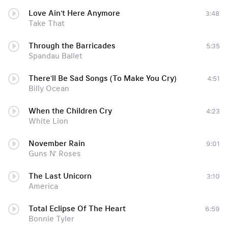
Love Ain't Here Anymore
3:48
Take That
Through the Barricades
5:35
Spandau Ballet
There'll Be Sad Songs (To Make You Cry)
4:51
Billy Ocean
When the Children Cry
4:23
White Lion
November Rain
9:01
Guns N’ Roses
The Last Unicorn
3:10
America
Total Eclipse Of The Heart
6:59
Bonnie Tyler