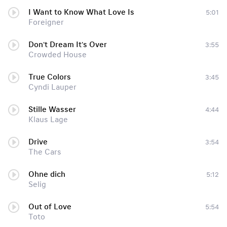
I Want to Know What Love Is
5:01
Foreigner
Don't Dream It's Over
3:55
Crowded House
True Colors
3:45
Cyndi Lauper
Stille Wasser
4:44
Klaus Lage
Drive
3:54
The Cars
Ohne dich
5:12
Selig
Out of Love
5:54
Toto