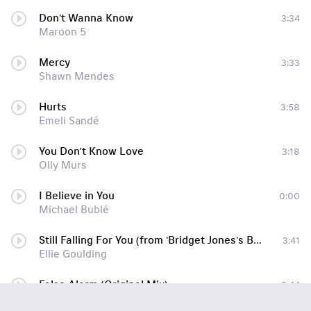
Don't Wanna Know
3:34
Maroon 5
Mercy
3:33
Shawn Mendes
Hurts
3:58
Emeli Sandé
You Don’t Know Love
3:18
Olly Murs
I Believe in You
0:00
Michael Bublé
Still Falling For You (from 'Bridget Jones's Baby')
3:41
Ellie Goulding
False Alarm (Original Mix)
3:44
zd