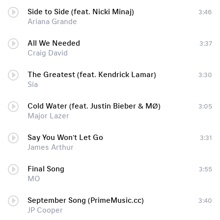
Side to Side (feat. Nicki Minaj)
3:46
Ariana Grande
All We Needed
3:37
Craig David
The Greatest (feat. Kendrick Lamar)
3:30
Sia
Cold Water (feat. Justin Bieber & MØ)
3:05
Major Lazer
Say You Won't Let Go
3:31
James Arthur
Final Song
3:55
MO
September Song (PrimeMusic.cc)
3:40
JP Cooper