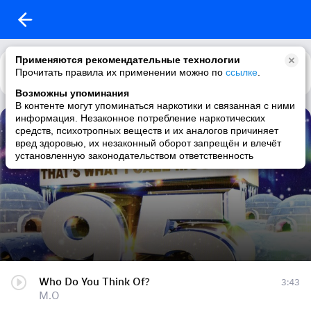
Применяются рекомендательные технологии
Прочитать правила их применении можно по
Каталог
Рекомендации
ссылке
.
Возможны упоминания
В контенте могут упоминаться наркотики и связанная с ними
информация. Незаконное потребление наркотических
VA - NOW That's What I Call Music! 95 (2016)
средств, психотропных веществ и их аналогов причиняет
вред здоровью, их незаконный оборот запрещён и влечёт
45 треков
|
pop / female vocalists / british / indie
установленную законодательством ответственность
Who Do You Think Of?
3:43
M.O