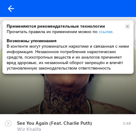
Применяются рекомендательные технологии
Прочитать правила их применении можно по
Каталог
Рекомендации
ссылке
.
Возможны упоминания
В контенте могут упоминаться наркотики и связанная с ними
информация. Незаконное потребление наркотических
Wiz Khalifa - 28
средств, психотропных веществ и их аналогов причиняет
вред здоровью, их незаконный оборот запрещён и влечёт
18 треков
|
hip-hop / rap / underground hip-hop / gangsta rap
установленную законодательством ответственность
See You Again (Feat. Charlie Puth)
3:48
Wiz Khalifa