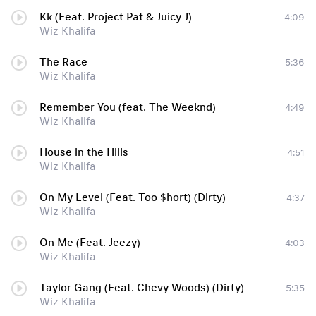
Kk (Feat. Project Pat & Juicy J)
4:09
Wiz Khalifa
The Race
5:36
Wiz Khalifa
Remember You (feat. The Weeknd)
4:49
Wiz Khalifa
House in the Hills
4:51
Wiz Khalifa
On My Level (Feat. Too $hort) (Dirty)
4:37
Wiz Khalifa
On Me (Feat. Jeezy)
4:03
Wiz Khalifa
Taylor Gang (Feat. Chevy Woods) (Dirty)
5:35
Wiz Khalifa