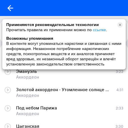
Применяются рекомендательные технологии
Прочитать правила их применении можно по
ссылке
.
Возможны упоминания
В контенте могут упоминаться наркотики и связанная с ними
информация. Незаконное потребление наркотических
Белый танец(аккордеон)
3:17
средств, психотропных веществ и их аналогов причиняет
Аккордеон
вред здоровью, их незаконный оборот запрещён и влечёт
установленную законодательством ответственность
Эмануэль
3:22
Аккордеон
Золотой аккордеон - Утомленное солнце -если вы не танцевали под ЭТО на открытой площадке, теплым, летним вечером в любом месте ч
4:31
Аккордеон
Под небом Парижа
2:33
Аккордеон
Цыганская
3:30