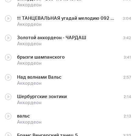
Аккордеон
!!! ТАНЦЕВАЛЬНАЯ угадай мелодию 092 аккордион
3:04
Аккордеон
Золотой аккордеон - ЧАРДАШ
3:42
Аккордеон
брызги шампанского
3:41
Аккордеон
Над волнами Вальс
2:57
Аккордеон
Шербургские зонтики
2:14
Аккордеон
вальс
2:13
Аккордеон
Брамс Венгерский танец 5
3:32