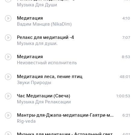
Музыка Для Души
Медитация
4:10
Вадим Манцев (NikaDim)
Релакс для медитаций -4
7:07
Музыка для души.
Медитация
8:53
Неизвестный исполнитель
Медитация леса, пение птиц
48:01
Звуки Природы
Час Медитации (Свеча)
1:00:53
Музыка Для Релаксации
Мантры-для-Джапа-медитации-Гаятри-мантра---дает-все-четыре-цели-человеческого-существования
6:21
Rig-veda
Музыка для медитации - Астральный свет
4:01