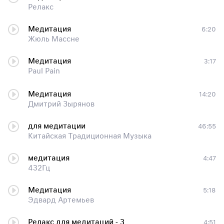
Релакс
Медитация
6:20
Жюль Массне
Медитация
3:17
Paul Pain
Медитация
14:20
Дмитрий Зырянов
для медитации
46:55
Китайская Традиционная Музыка
медитация
4:47
432Гц
Медитация
5:18
Эдвард Артемьев
Релакс для медитаций - 3
4:51