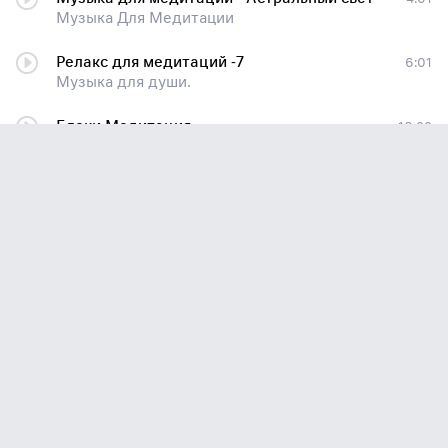
Музыка Для Медитации
Релакс для медитаций -7
6:01
Музыка для души.
Блоки Медитация
16:22
Хо'опонопоно Очищающая Воспоминания
медитация денег
4:01
Неизвестный исполнитель
Медитация
3:11
ПандаЗвук
Медитация
1:30
ХЗ
Медитация
1:31
TonkvudBeats