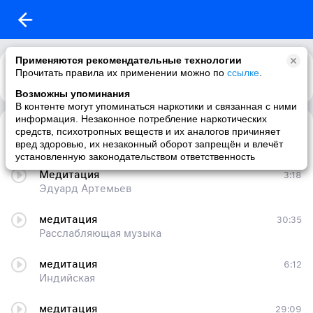
Применяются рекомендательные технологии
Прочитать правила их применении можно по
ссылке
.
Возможны упоминания
В контенте могут упоминаться наркотики и связанная с ними
информация. Незаконное потребление наркотических
Медитация
2:10
средств, психотропных веществ и их аналогов причиняет
Сергей Гримальский
вред здоровью, их незаконный оборот запрещён и влечёт
установленную законодательством ответственность
Медитация
3:18
Эдуард Артемьев
медитация
30:35
Расслабляющая музыка
медитация
6:12
Индийская
медитация
29:09