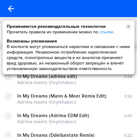
Применяются рекомендательные технологии
Прочитать правила их применении можно по
ссылке
.
Возможны упоминания
В контенте могут упоминаться наркотики и связанная с ними
информация. Незаконное потребление наркотических
In My Dreams (Vinylshakerz Soft Mode Edit)
3:09
средств, психотропных веществ и их аналогов причиняет
Adrima meets Vinylshakerz
вред здоровью, их незаконный оборот запрещён и влечёт
установленную законодательством ответственность
In My Dreams (adrima edit)
3:34
Adrima meets Vinylshakerz
In My Dreams (Mann & Meer Remix Edit)
3:24
Adrima meets Vinylshakerz
In My Dreams (Adrima EDM Edit)
3:42
Adrima meets Vinylshakerz
In My Dreams (Ddei&estate Remix)
5:22