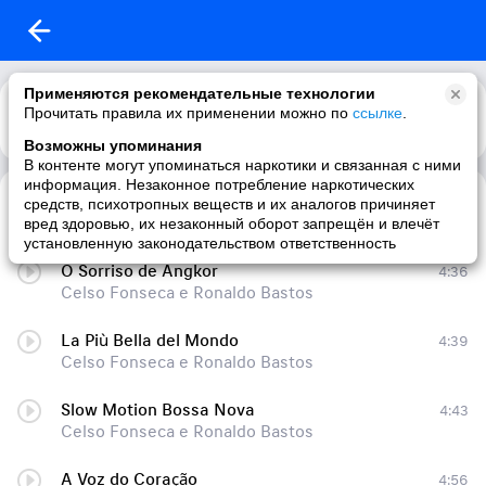
Применяются рекомендательные технологии
Прочитать правила их применении можно по
ссылке
.
Возможны упоминания
В контенте могут упоминаться наркотики и связанная с ними
информация. Незаконное потребление наркотических
Vento Azul
4:21
средств, психотропных веществ и их аналогов причиняет
Celso Fonseca e Ronaldo Bastos
вред здоровью, их незаконный оборот запрещён и влечёт
установленную законодательством ответственность
O Sorriso de Angkor
4:36
Celso Fonseca e Ronaldo Bastos
La Più Bella del Mondo
4:39
Celso Fonseca e Ronaldo Bastos
Slow Motion Bossa Nova
4:43
Celso Fonseca e Ronaldo Bastos
A Voz do Coração
4:56