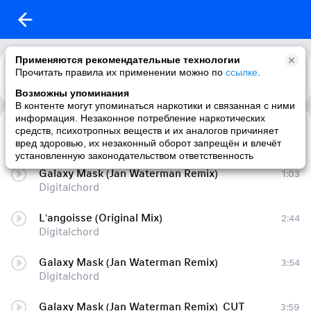
Применяются рекомендательные технологии
Прочитать правила их применении можно по
ссылке
.
Возможны упоминания
В контенте могут упоминаться наркотики и связанная с ними
информация. Незаконное потребление наркотических
Galaxy Mask (Jan Waterman Remix)
1:02
средств, психотропных веществ и их аналогов причиняет
Digitalchord
вред здоровью, их незаконный оборот запрещён и влечёт
установленную законодательством ответственность
Galaxy Mask (Jan Waterman Remix)
1:03
Digitalchord
L'angoisse (Original Mix)
2:44
Digitalchord
Galaxy Mask (Jan Waterman Remix)
3:54
Digitalchord
Galaxy Mask (Jan Waterman Remix)_CUT
3:59