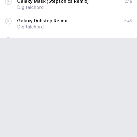
Galaxy Mask (Stepsonics Remix)
2:15
Digitalchord
Galaxy Dubstep Remix
2:45
Digitalchord
Galaxy Mask (Schroff Remix)(willmuse.ucoz.com)
4:13
Digitalchord
Behind The Mask (Original Mix)
7:32
Digitalchord
Live @ Moving - Porto Alegre/RS
1:00:00
Digitalchord
Shut Up
5:29
Digitalchord & Kahuna
Shut Up (Original Mix)
5:29
Digitalchord & Kahuna