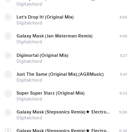
Digitalchord
Let's Drop It! (Original Mix)
4:55
Digitalchord
Galaxy Mask (Jan Waterman Remix)
4:45
Digitalchord
Digimortal (Original Mix)
5:27
Digitalchord
Just The Same (Original Mix).(AGRMusic)
5:47
Digitalchord
Super Super Starz (Original Mix)
5:33
Digitalchord
Galaxy Mask (Stepsonics Remix)★ Electronic Music for club21758964★[track at-15-12-2011] [Dubstep]
5:36
Digitalchord
Galaxy Mask (Stepsonics Remix)★ Electronic Music for club21758964★[track at-15-12-2011] [Dubstep]
5:36