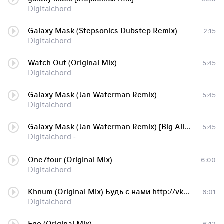
Digitalchord
Galaxy Mask (Stepsonics Dubstep Remix)
2:15
Digitalchord
Watch Out (Original Mix)
5:45
Digitalchord
Galaxy Mask (Jan Waterman Remix)
5:45
Digitalchord
Galaxy Mask (Jan Waterman Remix) [Big Alliance Records]
5:45
Digitalchord -
One7four (Original Mix)
6:00
Digitalchord
Khnum (Original Mix) Будь с нами http://vk.com/electro_music_11
6:01
Digitalchord