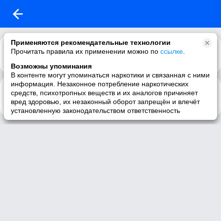
Применяются рекомендательные технологии
Прочитать правила их применении можно по
ссылке
.
Возможны упоминания
В контенте могут упоминаться наркотики и связанная с ними
информация. Незаконное потребление наркотических
All The Things You Are
5:02
средств, психотропных веществ и их аналогов причиняет
Joe Pass With Red Mitchell ( Jerom Kern)
вред здоровью, их незаконный оборот запрещён и влечёт
установленную законодательством ответственность