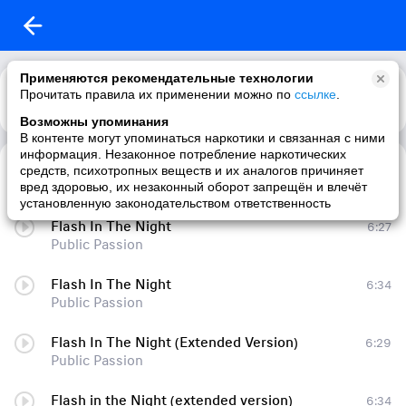
Применяются рекомендательные технологии
Прочитать правила их применении можно по
ссылке
.
Возможны упоминания
В контенте могут упоминаться наркотики и связанная с ними
информация. Незаконное потребление наркотических
Break Away (Alex NRG Remix)
4:00
средств, психотропных веществ и их аналогов причиняет
Public & Passion
вред здоровью, их незаконный оборот запрещён и влечёт
установленную законодательством ответственность
Flash In The Night
6:27
Public Passion
Flash In The Night
6:34
Public Passion
Flash In The Night (Extended Version)
6:29
Public Passion
Flash in the Night (extended version)
6:34