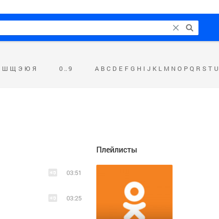
Ш
Щ
Э
Ю
Я
0 .. 9
A
B
C
D
E
F
G
H
I
J
K
L
M
N
O
P
Q
R
S
T
U
Плейлисты
03:51
03:25