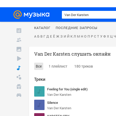
КАТАЛОГ
ПОСЛЕДНИЕ ЗАПРОСЫ
А
Б
В
Г
Д
Е
Ё
Ж
З
И
Й
К
Л
М
Н
О
П
Р
С
Т
У
Ф
Х
Ц
Ч
Van Der Karsten слушать онлайн
Все
1 плейлист
180 треков
Треки
Feeling for You (single edit)
Van Der Karsten
Silence
Van Der Karsten