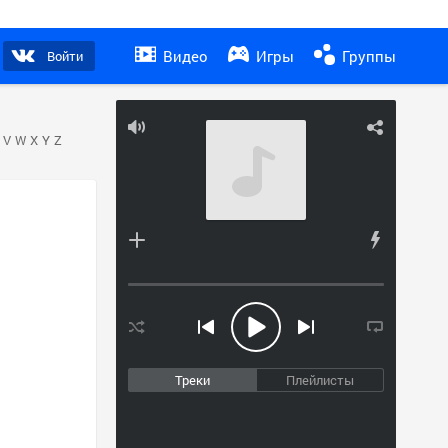
Видео
Игры
Группы
Войти
V
W
X
Y
Z
Треки
Плейлисты