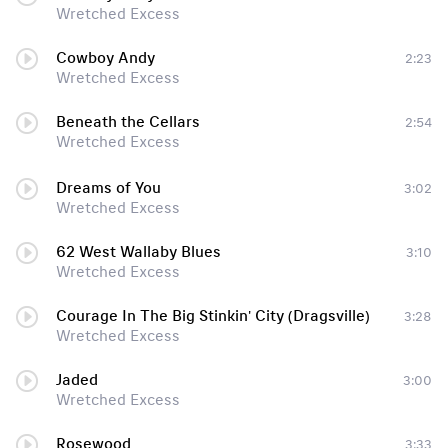
Wretched Excess
Cowboy Andy
2:23
Wretched Excess
Beneath the Cellars
2:54
Wretched Excess
Dreams of You
3:02
Wretched Excess
62 West Wallaby Blues
3:10
Wretched Excess
Courage In The Big Stinkin' City (Dragsville)
3:28
Wretched Excess
Jaded
3:00
Wretched Excess
Rosewood
3:33