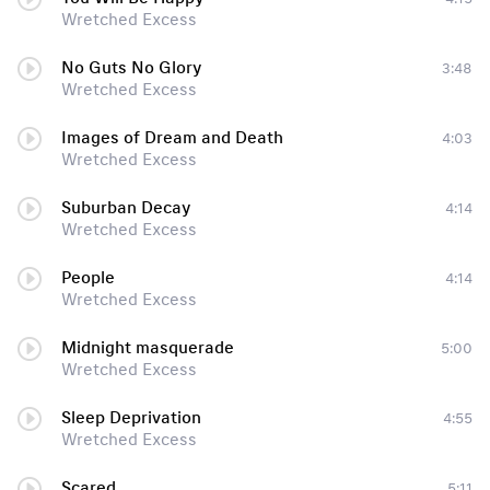
Wretched Excess
No Guts No Glory
3:48
Wretched Excess
Images of Dream and Death
4:03
Wretched Excess
Suburban Decay
4:14
Wretched Excess
People
4:14
Wretched Excess
Midnight masquerade
5:00
Wretched Excess
Sleep Deprivation
4:55
Wretched Excess
Scared
5:11