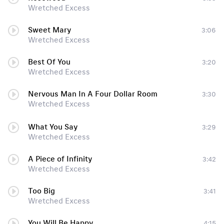
Wretched Excess
Sweet Mary
3:06
Wretched Excess
Best Of You
3:20
Wretched Excess
Nervous Man In A Four Dollar Room
3:30
Wretched Excess
What You Say
3:29
Wretched Excess
A Piece of Infinity
3:42
Wretched Excess
Too Big
3:41
Wretched Excess
You Will Be Happy
4:15