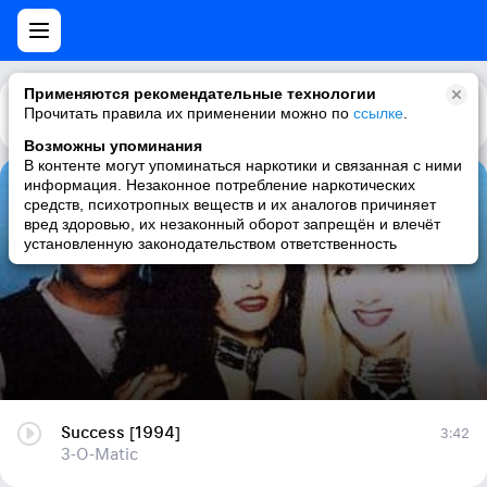
Применяются рекомендательные технологии
Прочитать правила их применении можно по
Каталог
Рекомендации
ссылке
.
Возможны упоминания
В контенте могут упоминаться наркотики и связанная с ними
информация. Незаконное потребление наркотических
Success [1994]
средств, психотропных веществ и их аналогов причиняет
вред здоровью, их незаконный оборот запрещён и влечёт
3-O-Matic
установленную законодательством ответственность
Success [1994]
3:42
3-O-Matic