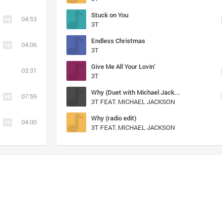
Stuck on You
04:53
3T
Endless Christmas
04:06
3T
Give Me All Your Lovin'
03:31
3T
Why (Duet with Michael Jackson) (Duet with Michael Jackson)
07:59
3T FEAT. MICHAEL JACKSON
Why (radio edit)
04:00
3T FEAT. MICHAEL JACKSON