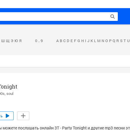
Ш
Щ
Э
Ю
Я
0 .. 9
A
B
C
D
E
F
G
H
I
J
K
L
M
N
O
P
Q
R
S
T
U
Tonight
90s
soul
ть
 можете послушать онлайн 3T - Party Tonight и другие mp3 песни э