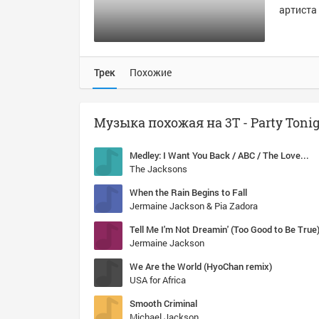
артиста 
Трек
Похожие
Музыка похожая на 3T - Party Toni
Medley: I Want You Back / ABC / The Love You Save (Live from the 1981 U.S. Tour)
The Jacksons
When the Rain Begins to Fall
Jermaine Jackson & Pia Zadora
Tell Me I'm Not Dreamin' (Too Good to Be True
Jermaine Jackson
We Are the World (HyoChan remix)
USA for Africa
Smooth Criminal
Michael Jackson