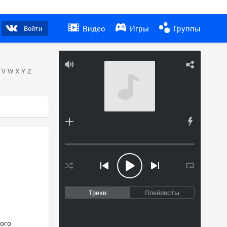
Видео
Игры
Группы
Войти
V
W
X
Y
Z
Треки
Плейлисты
того