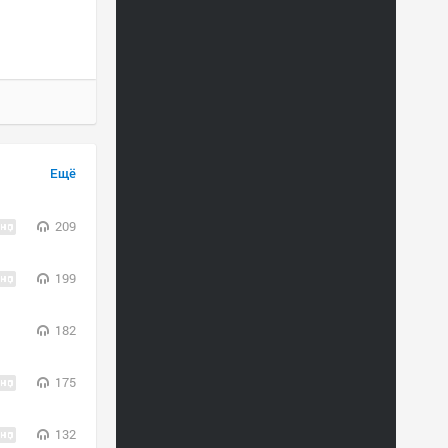
Ещё
209
199
182
175
132