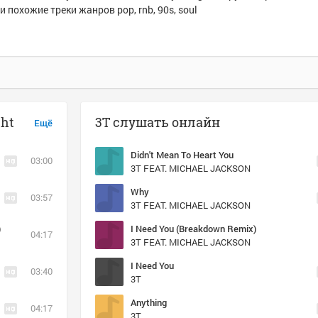
и похожие треки жанров pop, rnb, 90s, soul
ght
3T слушать онлайн
Ещё
Didn't Mean To Heart You
03:00
3T FEAT. MICHAEL JACKSON
Why
03:57
3T FEAT. MICHAEL JACKSON
)
I Need You (Breakdown Remix)
04:17
3T FEAT. MICHAEL JACKSON
I Need You
03:40
3T
Anything
04:17
3T