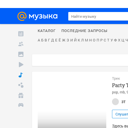
КАТАЛОГ
ПОСЛЕДНИЕ ЗАПРОСЫ
А
Б
В
Г
Д
Е
Ё
Ж
З
И
Й
К
Л
М
Н
О
П
Р
С
Т
У
Ф
Х
Ц
Ч
Трек
Party 
pop
rnb
3T
Слуша
Здесь вы