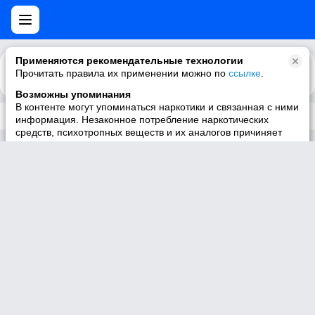
Применяются рекомендательные технологии
Прочитать правила их применении можно по
Каталог
Рекомендации
ссылке
.
Возможны упоминания
В контенте могут упоминаться наркотики и связанная с ними
Трек не существует
информация. Незаконное потребление наркотических
средств, психотропных веществ и их аналогов причиняет
вред здоровью, их незаконный оборот запрещён и влечёт
установленную законодательством ответственность