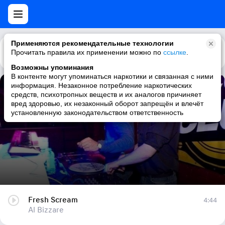
Применяются рекомендательные технологии
Прочитать правила их применении можно по
Каталог
Рекомендации
ссылке
.
Возможны упоминания
В контенте могут упоминаться наркотики и связанная с ними
информация. Незаконное потребление наркотических
Fresh Scream
средств, психотропных веществ и их аналогов причиняет
вред здоровью, их незаконный оборот запрещён и влечёт
Al Bizzare
установленную законодательством ответственность
Fresh Scream
4:44
Al Bizzare