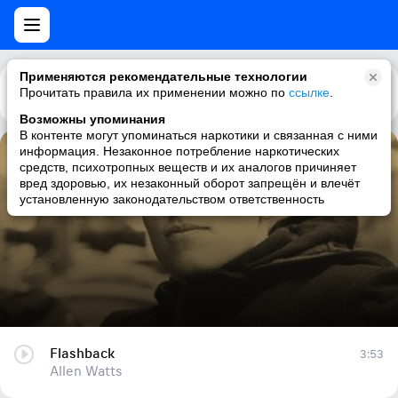
Применяются рекомендательные технологии
Прочитать правила их применении можно по
Каталог
Рекомендации
ссылке
.
Возможны упоминания
В контенте могут упоминаться наркотики и связанная с ними
информация. Незаконное потребление наркотических
Flashback
средств, психотропных веществ и их аналогов причиняет
вред здоровью, их незаконный оборот запрещён и влечёт
Allen Watts
установленную законодательством ответственность
Flashback
3:53
Allen Watts