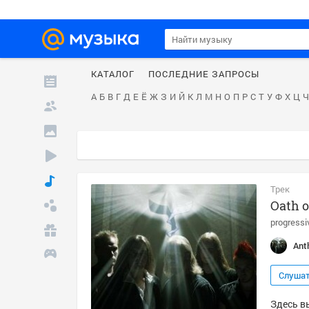
КАТАЛОГ
ПОСЛЕДНИЕ ЗАПРОСЫ
А
Б
В
Г
Д
Е
Ё
Ж
З
И
Й
К
Л
М
Н
О
П
Р
С
Т
У
Ф
Х
Ц
Ч
Трек
Oath o
progressi
Anth
Слуша
Здесь вы