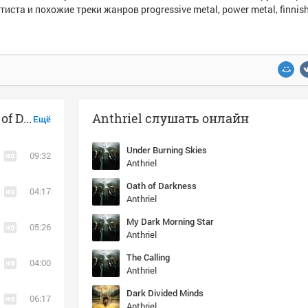
тиста и похожие треки жанров progressive metal, power metal, finnish
Музыка похожая на Anthriel - Oath of Darkness
Anthriel слушать онлайн
Ещё
Under Burning Skies
09:32
Anthriel
Oath of Darkness
04:17
Anthriel
My Dark Morning Star
05:26
Anthriel
The Calling
04:00
Anthriel
Dark Divided Minds
06:17
Anthriel