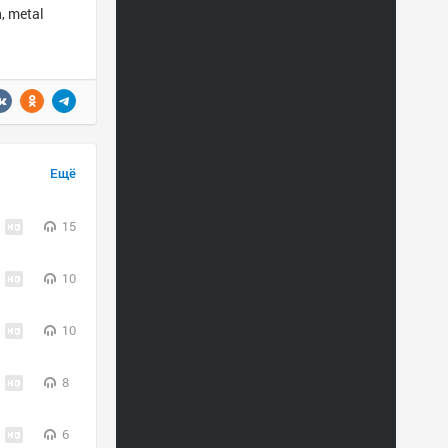
, metal
Ещё
15
10
10
8
6