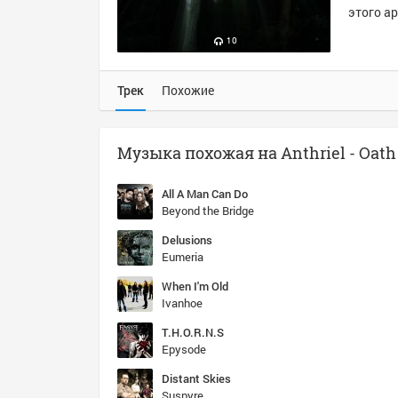
этого ар
10
Трек
Похожие
All A Man Can Do
Beyond the Bridge
Delusions
Eumeria
When I'm Old
Ivanhoe
T.H.O.R.N.S
Epysode
Distant Skies
Suspyre