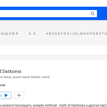
Ш
Щ
Э
Ю
Я
0 .. 9
A
B
C
D
E
F
G
H
I
J
K
L
M
N
O
P
Q
R
S
T
U
f Darkness
ve metal
power metal
finnish
metal
riel
ть
 можете послушать онлайн Anthriel - Oath of Darkness и другие mp3