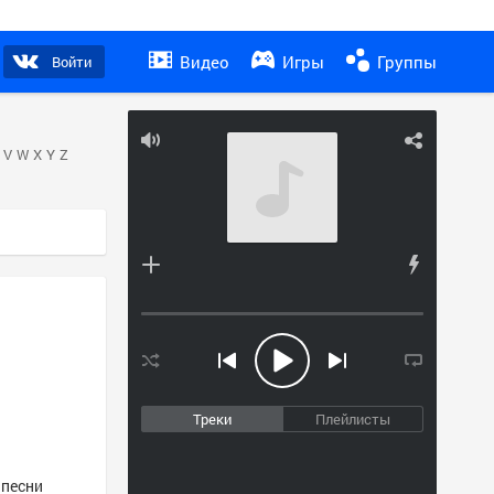
Видео
Игры
Группы
Войти
V
W
X
Y
Z
Треки
Плейлисты
 песни