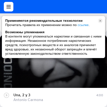
Применяются рекомендательные технологии
Прочитать правила их применении можно по
Каталог
Рекомендации
ссылке
.
Возможны упоминания
В контенте могут упоминаться наркотики и связанная с ними
информация. Незаконное потребление наркотических
Una, 2 y 3
средств, психотропных веществ и их аналогов причиняет
вред здоровью, их незаконный оборот запрещён и влечёт
Antonio Carmona
установленную законодательством ответственность
Una, 2 y 3
4:00
Antonio Carmona