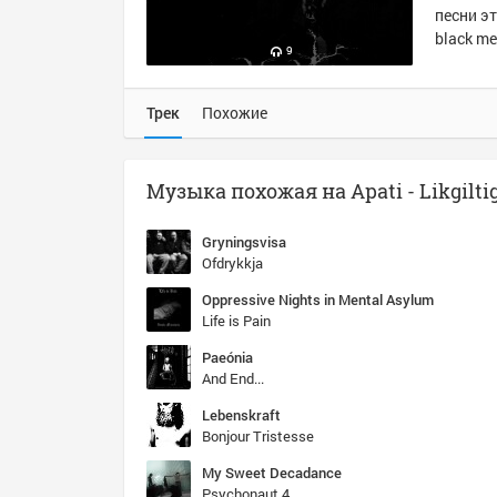
песни эт
black me
9
Трек
Похожие
Gryningsvisa
Ofdrykkja
Oppressive Nights in Mental Asylum
Life is Pain
Paeónia
And End...
Lebenskraft
Bonjour Tristesse
My Sweet Decadance
Psychonaut 4