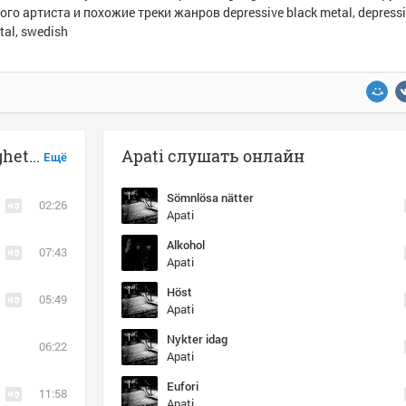
ого артиста и похожие треки жанров depressive black metal, depressi
tal, swedish
Музыка похожая на Apati - Likgiltighetens slutstation
Apati слушать онлайн
Ещё
Sömnlösa nätter
02:26
Apati
Alkohol
07:43
Apati
Höst
05:49
Apati
Nykter idag
06:22
Apati
Eufori
11:58
Apati