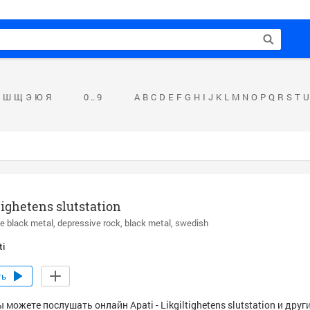
Ш
Щ
Э
Ю
Я
0 .. 9
A
B
C
D
E
F
G
H
I
J
K
L
M
N
O
P
Q
R
S
T
U
tighetens slutstation
e black metal
depressive rock
black metal
swedish
ti
ть
 можете послушать онлайн Apati - Likgiltighetens slutstation и друг