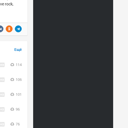
ve rock,
Ещё
114
106
101
96
76