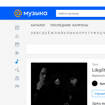
КАТАЛОГ
ПОСЛЕДНИЕ ЗАПРОСЫ
А
Б
В
Г
Д
Е
Ё
Ж
З
И
Й
К
Л
М
Н
О
П
Р
С
Т
У
Ф
Х
Ц
Ч
Трек
Likgil
depressiv
Apa
Слуша
Здесь вы