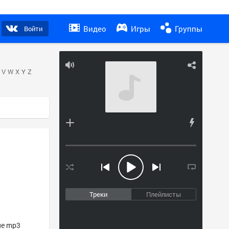
Видео
Игры
Группы
Войти
V
W
X
Y
Z
Треки
Плейлисты
ие mp3