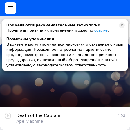
Применяются рекомендательные технологии
Прочитать правила их применении можно по
Каталог
Рекомендации
ссылке
.
Возможны упоминания
В контенте могут упоминаться наркотики и связанная с ними
информация. Незаконное потребление наркотических
Death of the Captain
средств, психотропных веществ и их аналогов причиняет
вред здоровью, их незаконный оборот запрещён и влечёт
Ape Machine
установленную законодательством ответственность
Death of the Captain
4:03
Ape Machine