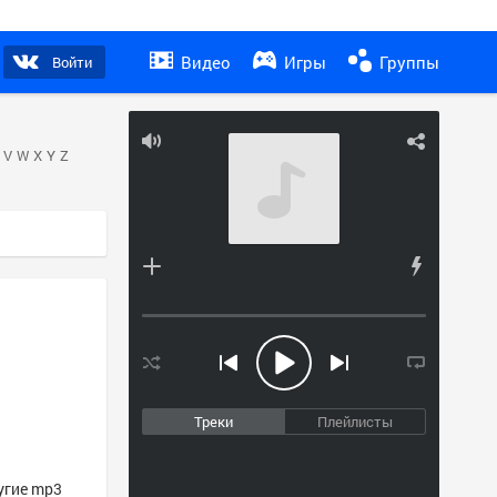
Видео
Игры
Группы
Войти
V
W
X
Y
Z
Треки
Плейлисты
ругие mp3