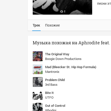
песни эт
2
Трек
Похожие
Музыка похожая на Aphrodite feat. 
The Original Way
Boogie Down Productions
Mad (Bleecker St. Hip Hop Formula)
Mantronix
Problem Child
3rd Bass
Bite It
UTFO
Out of Control
Whodini