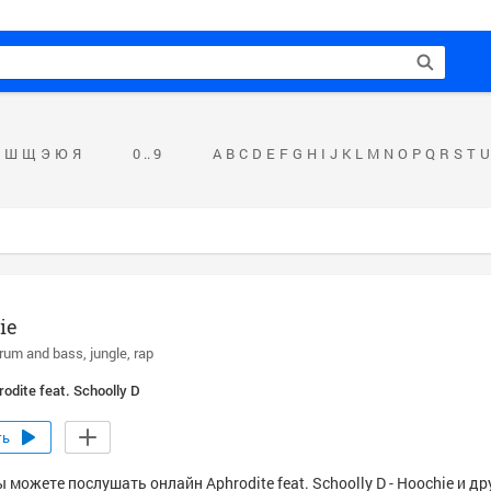
Ш
Щ
Э
Ю
Я
0 .. 9
A
B
C
D
E
F
G
H
I
J
K
L
M
N
O
P
Q
R
S
T
U
ie
rum and bass
jungle
rap
rodite feat. Schoolly D
ть
 можете послушать онлайн Aphrodite feat. Schoolly D - Hoochie и д