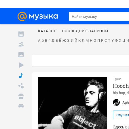
КАТАЛОГ
ПОСЛЕДНИЕ ЗАПРОСЫ
А
Б
В
Г
Д
Е
Ё
Ж
З
И
Й
К
Л
М
Н
О
П
Р
С
Т
У
Ф
Х
Ц
Ч
Трек
Hooch
hip-hop
d
Aph
Слуша
Здесь вы