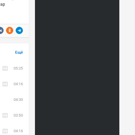
rap
Ещё
05:25
04:16
04:30
03:50
04:16