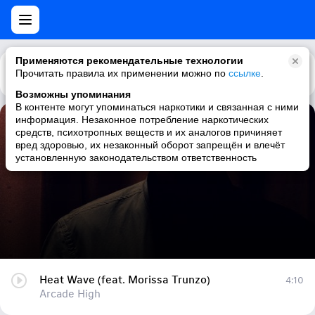
Применяются рекомендательные технологии
Прочитать правила их применении можно по
Каталог
Рекомендации
ссылке
.
Возможны упоминания
В контенте могут упоминаться наркотики и связанная с ними
информация. Незаконное потребление наркотических
Heat Wave (feat. Morissa Trunzo)
средств, психотропных веществ и их аналогов причиняет
вред здоровью, их незаконный оборот запрещён и влечёт
Arcade High
установленную законодательством ответственность
Heat Wave (feat. Morissa Trunzo)
4:10
Arcade High