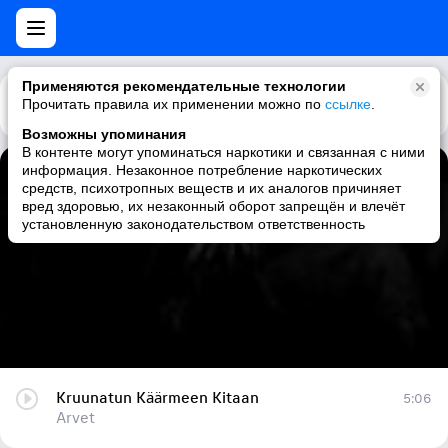
Применяются рекомендательные технологии
Прочитать правила их применении можно по
Каталог
Рекомендации
ссылке
.
Возможны упоминания
В контенте могут упоминаться наркотики и связанная с ними
информация. Незаконное потребление наркотических
Kruunatun Käärmeen Kitaan
средств, психотропных веществ и их аналогов причиняет
вред здоровью, их незаконный оборот запрещён и влечёт
Arvet
установленную законодательством ответственность
Kruunatun Käärmeen Kitaan
5:06
Arvet