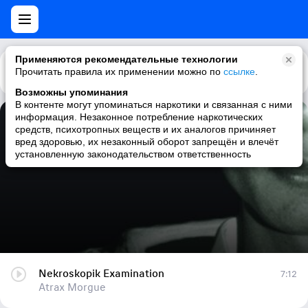
Применяются рекомендательные технологии
Прочитать правила их применении можно по
Каталог
Рекомендации
ссылке
.
Возможны упоминания
В контенте могут упоминаться наркотики и связанная с ними
информация. Незаконное потребление наркотических
Nekroskopik Examination
средств, психотропных веществ и их аналогов причиняет
вред здоровью, их незаконный оборот запрещён и влечёт
Atrax Morgue
установленную законодательством ответственность
Nekroskopik Examination
7:12
Atrax Morgue