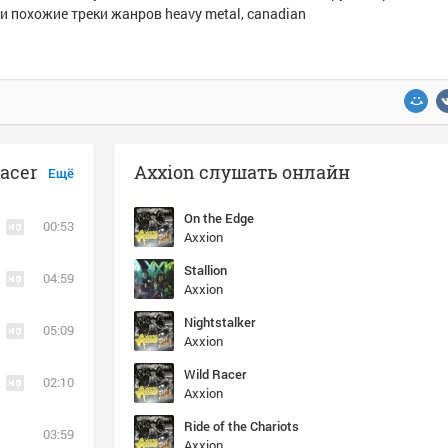
и похожие треки жанров heavy metal, canadian
acer
Axxion слушать онлайн
Ещё
On the Edge
00:53
Axxion
Stallion
04:59
Axxion
Nightstalker
05:09
Axxion
Wild Racer
02:10
Axxion
Ride of the Chariots
03:59
Axxion