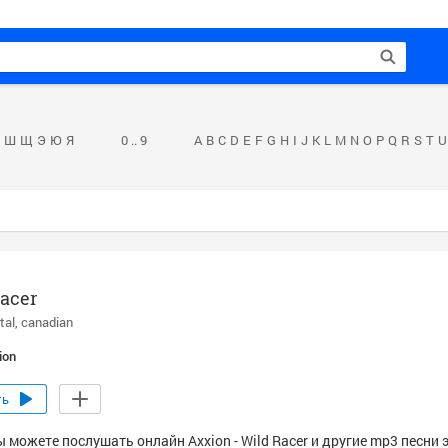
Ш
Щ
Э
Ю
Я
0 .. 9
A
B
C
D
E
F
G
H
I
J
K
L
M
N
O
P
Q
R
S
T
U
acer
tal
canadian
ion
ть
 можете послушать онлайн Axxion - Wild Racer и другие mp3 песни 