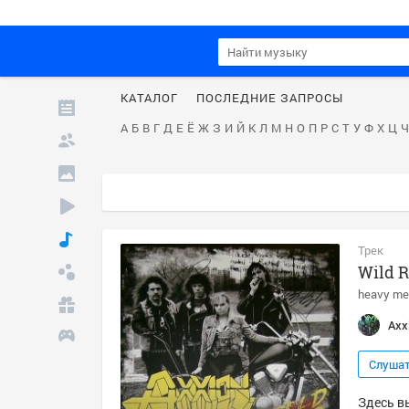
КАТАЛОГ
ПОСЛЕДНИЕ ЗАПРОСЫ
А
Б
В
Г
Д
Е
Ё
Ж
З
И
Й
К
Л
М
Н
О
П
Р
С
Т
У
Ф
Х
Ц
Ч
Трек
Wild R
heavy me
Axx
Слуша
Здесь вы