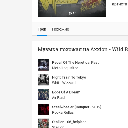
артиста 
16
Трек
Похожие
Музыка похожая на Axxion - Wild R
Recall Of The Heretical Past
Metal Inquisitor
Night Train To Tokyo
White Wizzard
Edge Of A Dream
Air Raid
Steelwheeler [Conquer - 2012]
Rocka Rollas
Stallion - 06_helpless
Stallion