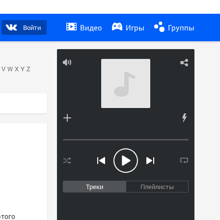
Видео
Игры
Группы
Войти
V
W
X
Y
Z
Треки
Плейлисты
этого