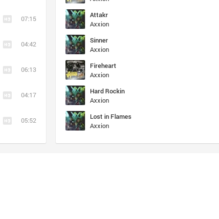
Attakr
07:15
Axxion
Sinner
04:42
Axxion
Fireheart
06:13
Axxion
Hard Rockin
04:17
Axxion
Lost in Flames
05:52
Axxion