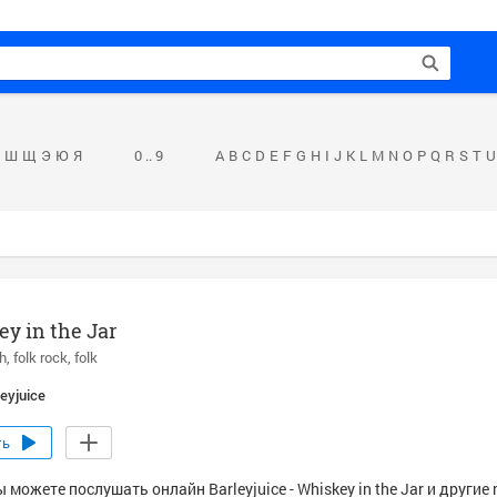
Ш
Щ
Э
Ю
Я
0 .. 9
A
B
C
D
E
F
G
H
I
J
K
L
M
N
O
P
Q
R
S
T
U
y in the Jar
sh
folk rock
folk
leyjuice
ть
 можете послушать онлайн Barleyjuice - Whiskey in the Jar и другие