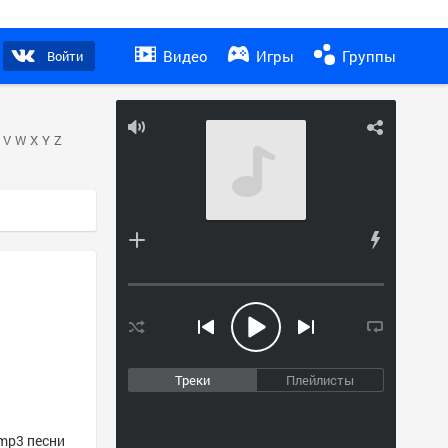
Видео
Игры
Группы
Войти
V
W
X
Y
Z
Треки
Плейлисты
 mp3 песни