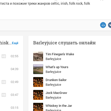
тиста и похожие треки жанров celtic, irish, folk rock, folk
Музыка похожая на Barleyjuice - Whiskey in the Jar
Barleyjuice слушать онлайн
Ещё
Tim Finegan's Wake
02:55
Barleyjuice
What's up Yours
04:39
Barleyjuice
Drunken Sailor
02:49
Barleyjuice
Jock MacGraw
03:47
Barleyjuice
Whiskey in the Jar
03:15
Barleyjuice