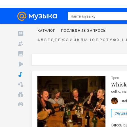
КАТАЛОГ
ПОСЛЕДНИЕ ЗАПРОСЫ
А
Б
В
Г
Д
Е
Ё
Ж
З
И
Й
К
Л
М
Н
О
П
Р
С
Т
У
Ф
Х
Ц
Ч
Трек
Whiske
celtic
iri
Bar
Слуша
Здесь вы