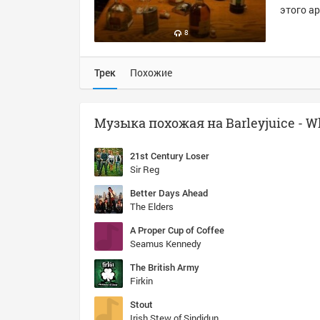
этого ар
8
Трек
Похожие
21st Century Loser
Sir Reg
Better Days Ahead
The Elders
A Proper Cup of Coffee
Seamus Kennedy
The British Army
Firkin
Stout
Irish Stew of Sindidun