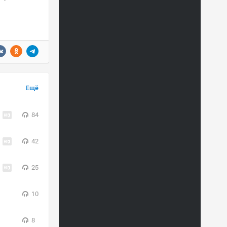
Ещё
84
42
25
10
8