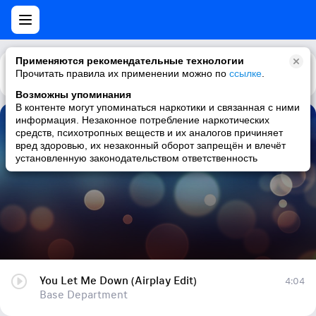
Применяются рекомендательные технологии
Прочитать правила их применении можно по
Каталог
Рекомендации
ссылке
.
Возможны упоминания
В контенте могут упоминаться наркотики и связанная с ними
информация. Незаконное потребление наркотических
You Let Me Down (Airplay Edit)
средств, психотропных веществ и их аналогов причиняет
вред здоровью, их незаконный оборот запрещён и влечёт
Base Department
установленную законодательством ответственность
You Let Me Down (Airplay Edit)
4:04
Base Department