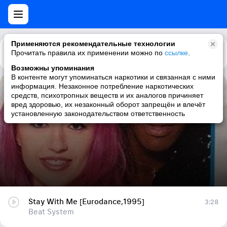
Применяются рекомендательные технологии
Прочитать правила их применении можно по
Каталог
Рекомендации
ссылке
.
Возможны упоминания
В контенте могут упоминаться наркотики и связанная с ними
информация. Незаконное потребление наркотических
Stay With Me [Eurodance,1995]
средств, психотропных веществ и их аналогов причиняет
вред здоровью, их незаконный оборот запрещён и влечёт
Beat System
установленную законодательством ответственность
Stay With Me [Eurodance,1995]
3:28
Beat System