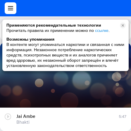
Применяются рекомендательные технологии
Прочитать правила их применении можно по
Каталог
Рекомендации
ссылке
.
Возможны упоминания
В контенте могут упоминаться наркотики и связанная с ними
информация. Незаконное потребление наркотических
Jai Ambe
средств, психотропных веществ и их аналогов причиняет
вред здоровью, их незаконный оборот запрещён и влечёт
Bhakti
установленную законодательством ответственность
Jai Ambe
5:47
Bhakti