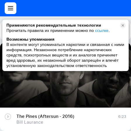
Применяются рекомендательные технологии
Прочитать правила их применении можно по
Каталог
Рекомендации
ссылке
.
Возможны упоминания
В контенте могут упоминаться наркотики и связанная с ними
информация. Незаконное потребление наркотических
The Pines (Aftersun - 2016)
средств, психотропных веществ и их аналогов причиняет
вред здоровью, их незаконный оборот запрещён и влечёт
Bill Laurance
установленную законодательством ответственность
The Pines (Aftersun - 2016)
6:23
Bill Laurance