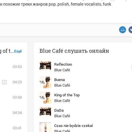
и похожие треки жанров pop, polish, female vocalists, funk
Музыка похожая на Blue Café - King of the Top
Blue Café слушать онлайн
Ещё
Reflection
03:53
Blue Café
Buena
04:25
Blue Café
King of the Top
03:58
Blue Café
DaDa
04:34
Blue Café
Czas nie będzie czekał
03:41
Blue Café