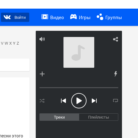
Видео
Игры
Группы
Войти
V
W
X
Y
Z
Треки
Плейлисты
 песни этого