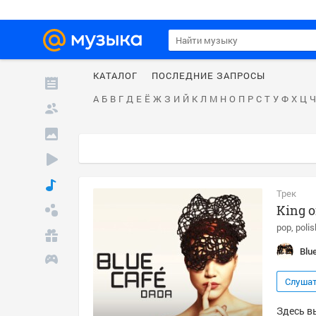
КАТАЛОГ
ПОСЛЕДНИЕ ЗАПРОСЫ
А
Б
В
Г
Д
Е
Ё
Ж
З
И
Й
К
Л
М
Н
О
П
Р
С
Т
У
Ф
Х
Ц
Ч
Трек
King o
pop
polis
Blu
Слуша
Здесь вы