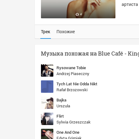
артиста 
4
Трек
Похожие
Rysowane Tobie
Andrzej Piaseczny
Tych Lat Nie Odda Nikt
Rafał Brzozowski
Bajka
Urszula
Flirt
Sylwia Grzeszczak
One And One
Edyta Górniak