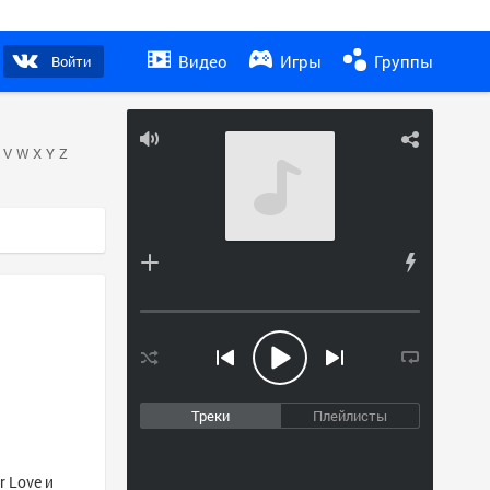
Видео
Игры
Группы
Войти
V
W
X
Y
Z
Треки
Плейлисты
r Love и