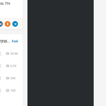
op, 70s
Bryan Adams, Rod Stewart & Sting слушать онлайн
Ещё
20.9K
6.7K
240
109