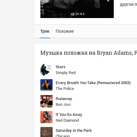
другие m
20.8 K
Трек
Похожие
Stars
Simply Red
Every Breath You Take (Remastered 2003)
The Police
Runaway
Bon Jovi
If You Go Away
Neil Diamond
Saturday in the Park
Chicago