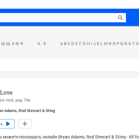
Ш
Щ
Э
Ю
Я
0 .. 9
A
B
C
D
E
F
G
H
I
J
K
L
M
N
O
P
Q
R
S
T
U
r Love
sic rock
pop
70s
an Adams, Rod Stewart & Sting
ть
 можете послушать онлайн Bryan Adams, Rod Stewart & Sting - All fo