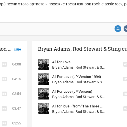
p3 песни этого артиста и похожие треки жанров rock, classic rock, p
Музыка похожая на Bryan Adams, Rod Stewart & Sting - All for Love
Ещё
All for Love
04:08
Bryan Adams, Rod Stewart & Sting
All For Love (LP Version 1994)
04:15
Bryan Adams, Rod Stewart & Sting
All For Love (LP Version)
03:54
Bryan Adams, Rod Stewart & Sting
All for love. (from "The Three Musketeers")
03:47
Bryan Adams, Rod Stewart & Sting
03:55