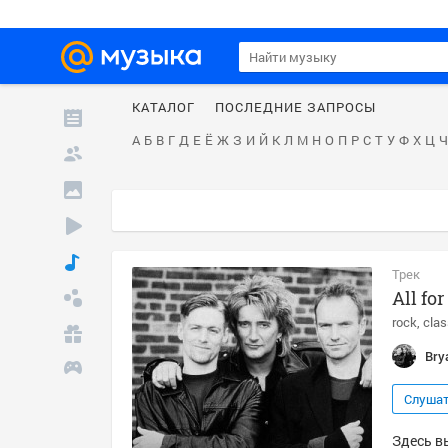
КАТАЛОГ
ПОСЛЕДНИЕ ЗАПРОСЫ
А
Б
В
Г
Д
Е
Ё
Ж
З
И
Й
К
Л
М
Н
О
П
Р
С
Т
У
Ф
Х
Ц
Ч
Трек
All fo
rock
clas
Bry
Слуша
Здесь вы