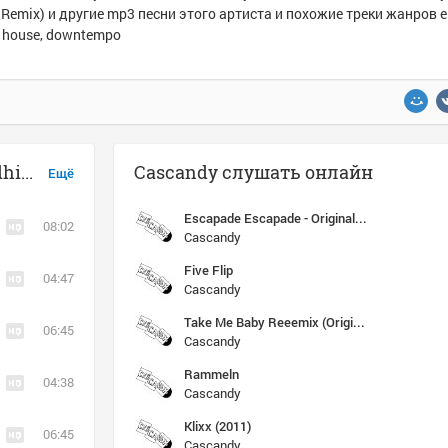
Remix) и другие mp3 песни этого артиста и похожие треки жанров el
, house, downtempo
Музыка похожая на Cascandy - Andhim's Hands On Cascandy Six (Andhim Remix)
Cascandy слушать онлайн
Ещё
Escapade Escapade - Original Mix
08:02
Cascandy
Five Flip
04:47
Cascandy
Take Me Baby Reeemix (Original Mix)
06:45
Cascandy
Rammeln
04:38
Cascandy
Klixx (2011)
06:45
Cascandy