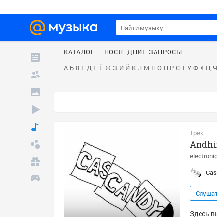
КАТАЛОГ
ПОСЛЕДНИЕ ЗАПРОСЫ
А
Б
В
Г
Д
Е
Ё
Ж
З
И
Й
К
Л
М
Н
О
П
Р
С
Т
У
Ф
Х
Ц
Ч
Трек
Andhi
electroni
Cas
Слуша
Здесь в