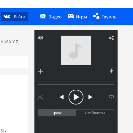
Видео
Игры
Группы
Войти
V
W
X
Y
Z
Треки
Плейлисты
 Six