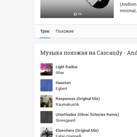
(Andhim 
minimal
24
Трек
Похожие
Light Radius
Nhar
Haasten
Egbert
Responses (Original Mix)
Raumakustik
Unorthodox (Oliver Schories Remix)
Sivesgaard
Elsewhere (Original Mix)
Fabio Giannelli