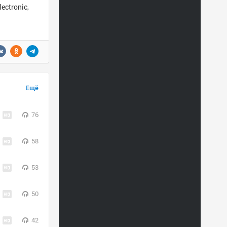
ectronic,
Ещё
76
58
53
50
42