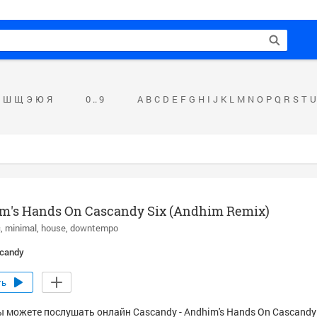
Ш
Щ
Э
Ю
Я
0 .. 9
A
B
C
D
E
F
G
H
I
J
K
L
M
N
O
P
Q
R
S
T
U
m's Hands On Cascandy Six (Andhim Remix)
c
minimal
house
downtempo
candy
ть
ы можете послушать онлайн Cascandy - Andhim's Hands On Cascandy