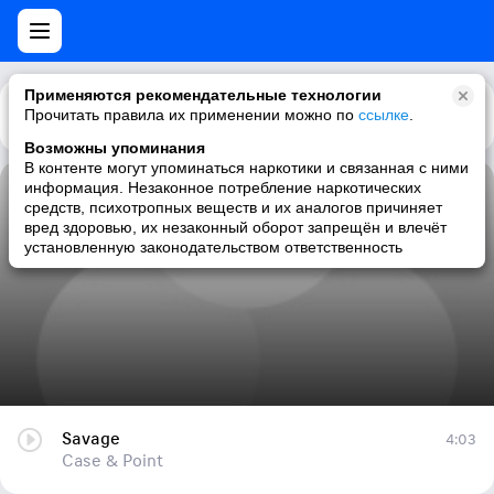
Применяются рекомендательные технологии
Прочитать правила их применении можно по
Каталог
Рекомендации
ссылке
.
Возможны упоминания
В контенте могут упоминаться наркотики и связанная с ними
информация. Незаконное потребление наркотических
Savage
средств, психотропных веществ и их аналогов причиняет
вред здоровью, их незаконный оборот запрещён и влечёт
Case & Point
установленную законодательством ответственность
Savage
4:03
Case & Point