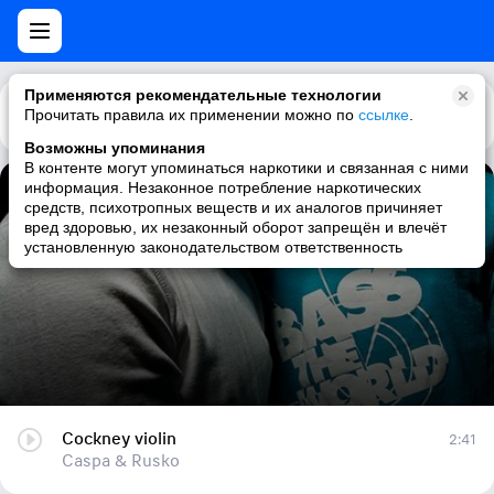
Применяются рекомендательные технологии
Прочитать правила их применении можно по
Каталог
Рекомендации
ссылке
.
Возможны упоминания
В контенте могут упоминаться наркотики и связанная с ними
информация. Незаконное потребление наркотических
Cockney violin
средств, психотропных веществ и их аналогов причиняет
вред здоровью, их незаконный оборот запрещён и влечёт
Caspa & Rusko
установленную законодательством ответственность
Cockney violin
2:41
Caspa & Rusko